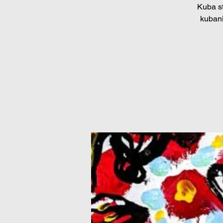
Kuba st
kuban