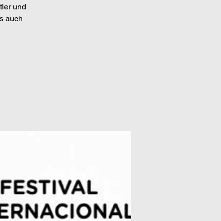
tler und
s auch