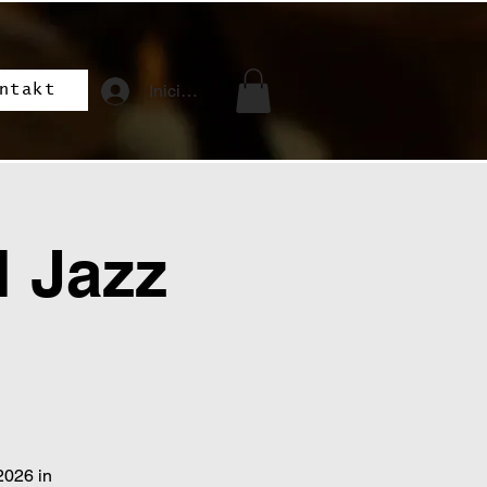
Iniciar sesión
ntakt
l Jazz
2026 in