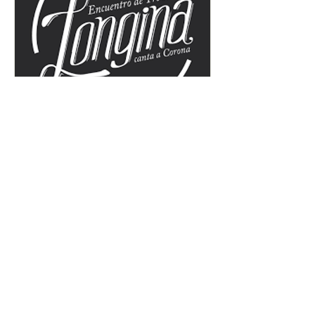
Festival de Trova - Longina
Do., 08. Jan.
Leer más
Detalles